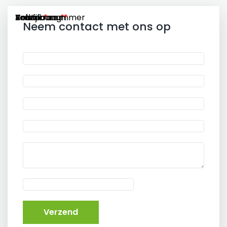
Voornaam
Achternaam
Telefoonnummer
E-mail
Jouw vraag
Bedrijf
Neem contact met ons op
Verzend