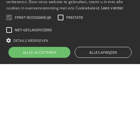
verbeteren. Door onze website te gebruiken, stemt u in met alle
cookies in overeenstemming met ons Cookiebeleid.
Lees verder
STRIKT NOODZAKELIJK
PRESTATIE
NIET-GECLASSIFICEERD
DETAILS WEERGEVEN
ALLES ACCEPTEREN
ALLES AFWIJZEN
Ketelaars Staaldesign B.V.
Magnesiumstraat 43
6031 RV Nederweert