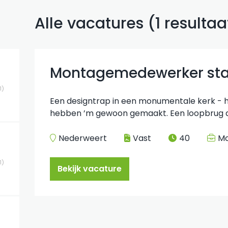
Alle vacatures
(
1
resultaa
Montagemedewerker sta
1
Een designtrap in een monumentale kerk - het
hebben ’m gewoon gemaakt. Een loopbrug die 
Nederweert
Vast
40
M
1
Bekijk vacature