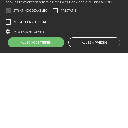
cookies in overeenstemming met ons Cookiebeleid.
Lees verder
STRIKT NOODZAKELIJK
PRESTATIE
NIET-GECLASSIFICEERD
DETAILS WEERGEVEN
Steektrap
ALLES ACCEPTEREN
ALLES AFWIJZEN
Rechte treden
Eventueel met kwart
(onder - midden - boven)