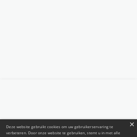
×
Deze website gebruikt cookies om uw gebruikerservaring te
verbeteren. Door onze website te gebruiken, stemt u in met alle